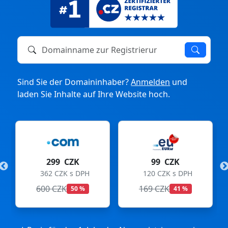
Domainname zur Registrierung oder zum Transfer
Sind Sie der Domaininhaber?
Anmelden
und
laden Sie Inhalte auf Ihre Website hoch.
99 CZK
275 CZK
PH
120 CZK s DPH
333 CZK s DPH
169 CZK
299 CZK
%
41 %
8 %