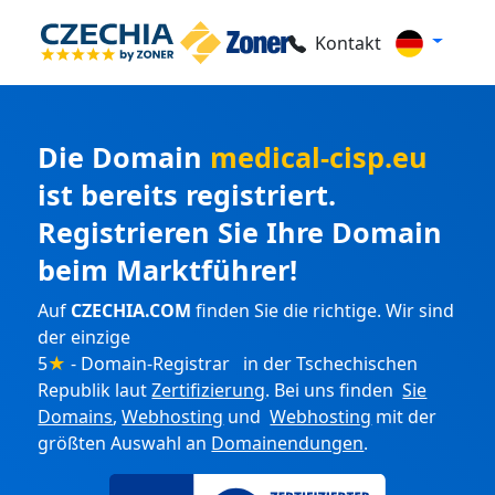
Kontakt
Die Domain
medical-cisp.eu
ist bereits registriert.
Registrieren Sie Ihre Domain
beim Marktführer!
Auf
CZECHIA.COM
finden Sie die richtige. Wir sind
der einzige
5
★
- Domain-Registrar in der Tschechischen
Republik laut
Zertifizierung
. Bei uns finden
Sie
Domains
,
Webhosting
und
Webhosting
mit der
größten Auswahl an
Domainendungen
.