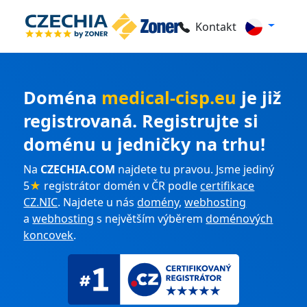
Kontakt
Doména
medical-cisp.eu
je již
registrovaná. Registrujte si
doménu u jedničky na trhu!
Na
CZECHIA.COM
najdete tu pravou. Jsme jediný
5
★
registrátor domén v ČR podle
certifikace
CZ.NIC
. Najdete u nás
domény
,
webhosting
a
webhosting
s největším výběrem
doménových
koncovek
.