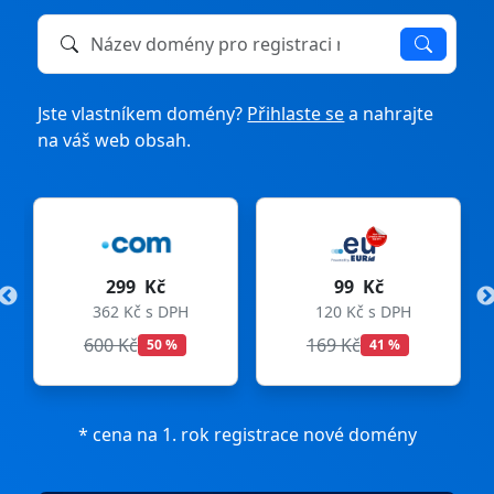
Název domény k registraci nebo převodu
Jste vlastníkem domény?
Přihlaste se
a nahrajte
na váš web obsah.
299 Kč
99 Kč
362 Kč s DPH
120 Kč s DPH
600 Kč
169 Kč
50 %
41 %
* cena na 1. rok registrace nové domény